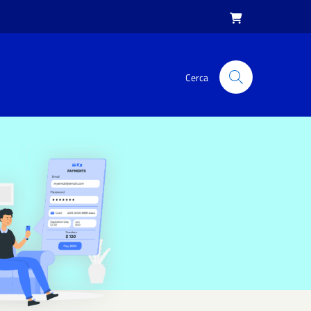

Cerca